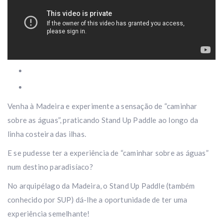
Venha à Madeira e experimente a sensação de “caminhar
sobre as águas”, praticando Stand Up Paddle ao longo da
linha costeira das ilhas.
E se pudesse ter a experiência de “caminhar sobre as águas”
num destino paradisíaco?
No arquipélago da Madeira, o Stand Up Paddle (também
conhecido por SUP) dá-lhe a oportunidade de ter uma
experiência semelhante!