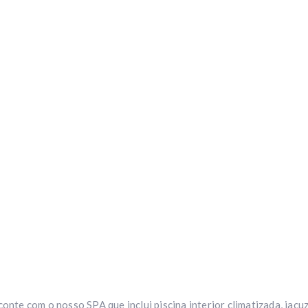
conte com o nosso SPA que inclui piscina interior climatizada, jac